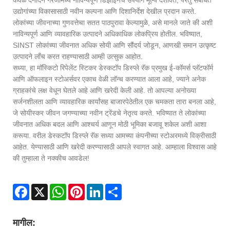
केवळ दैनंदिन गरजांमध्ये नाविन्यपूर्ण डिझाइनचे उपयोग मूल्य दर्शविते, परंतु संबंधित
उद्योगांच्या विकासासाठी नवीन कल्पना आणि दिशानिर्देश देखील प्रदान करते.
लोकांच्या जीवनाच्या गुणवत्तेचा सतत पाठपुरावा केल्यामुळे, असे मानले जाते की अशी
नाविन्यपूर्ण आणि व्यावहारिक उत्पादने अधिकाधिक लोकप्रिय होतील. भविष्यात,
SINST लोकांच्या जीवनात अधिक सोयी आणि सौंदर्य जोडून, ​​आणखी समान उत्कृष्ट
उत्पादने लाँच करत राहण्यासाठी आम्ही उत्सुक आहोत.
सध्या, हा मॉस्किटो रिपेलेंट स्टिकर डेस्कटॉप डिस्प्ले रॅक प्रमुख ई-कॉमर्स प्लॅटफॉर्म
आणि ऑफलाइन स्टोअर्सवर एकाच वेळी लॉन्च करण्यात आला आहे, ज्याने अनेक
ग्राहकांचे लक्ष वेधून घेतले आहे आणि खरेदी केली आहे. तो आपल्या अनोख्या
सर्जनशीलता आणि व्यावहारिक कार्यांसह बाजारपेठेतील एक चमकता तारा बनला आहे,
जे सोयीस्कर जीवन जगण्याच्या नवीन ट्रेंडचे नेतृत्व करते. भविष्यात ते लोकांच्या
जीवनात अधिक बदल आणि आश्चर्य आणून मोठी भूमिका बजावू शकेल अशी आशा
करूया. वरील डेस्कटॉप डिस्प्ले रॅक सध्या आमच्या कंपनीच्या स्टोअरमध्ये विक्रीसाठी
आहेत. येण्यासाठी आणि खरेदी करण्यासाठी आपले स्वागत आहे. आम्हाला विश्वास आहे
की तुम्हाला ते नक्कीच आवडेल!
Facebook
X
WhatsApp
Pinterest
LinkedIn
Share
मागील: