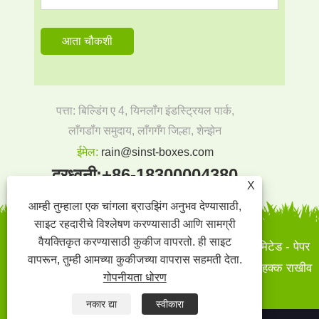
पत्ता: बिल्डिंग ए 4, यिनलॉंग इंडस्ट्रियल पार्क,
लाँगडॉंग समुदाय, लाँगगँग जिल्हा, शेन्झेन
ईमेल:
rain@sinst-boxes.com
दूरध्वनी:
+86-18300004380
X
आम्ही तुम्हाला एक चांगला ब्राउझिंग अनुभव देण्यासाठी,
साइट रहदारीचे विश्लेषण करण्यासाठी आणि सामग्री
वैयक्तिकृत करण्यासाठी कुकीज वापरतो. ही साइट
कॉपीराइट © 2022 सिनस्ट प्रिंटिंग आणि पॅकेजिंग को., लिमिटेड - पेपर
वापरून, तुम्ही आमच्या कुकीजच्या वापरास सहमती देता.
बॉक्स, गिफ्ट बॉक्स - पेपर बॉक्स, कार्डबोर्ड डिस्प्ले स्टँड - सर्व हक्क राखीव
गोपनीयता धोरण
आहेत.
नकार द्या
स्वीकारा