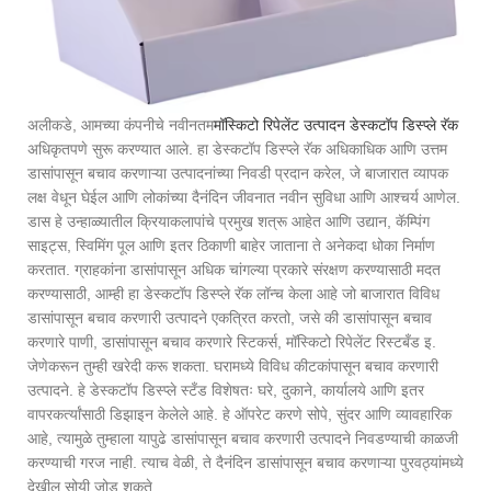
अलीकडे, आमच्या कंपनीचे नवीनतम
मॉस्किटो रिपेलेंट उत्पादन डेस्कटॉप डिस्प्ले रॅक
अधिकृतपणे सुरू करण्यात आले. हा डेस्कटॉप डिस्प्ले रॅक अधिकाधिक आणि उत्तम
डासांपासून बचाव करणाऱ्या उत्पादनांच्या निवडी प्रदान करेल, जे बाजारात व्यापक
लक्ष वेधून घेईल आणि लोकांच्या दैनंदिन जीवनात नवीन सुविधा आणि आश्चर्य आणेल.
डास हे उन्हाळ्यातील क्रियाकलापांचे प्रमुख शत्रू आहेत आणि उद्यान, कॅम्पिंग
साइट्स, स्विमिंग पूल आणि इतर ठिकाणी बाहेर जाताना ते अनेकदा धोका निर्माण
करतात. ग्राहकांना डासांपासून अधिक चांगल्या प्रकारे संरक्षण करण्यासाठी मदत
करण्यासाठी, आम्ही हा डेस्कटॉप डिस्प्ले रॅक लॉन्च केला आहे जो बाजारात विविध
डासांपासून बचाव करणारी उत्पादने एकत्रित करतो, जसे की डासांपासून बचाव
करणारे पाणी, डासांपासून बचाव करणारे स्टिकर्स, मॉस्किटो रिपेलेंट रिस्टबँड इ.
जेणेकरून तुम्ही खरेदी करू शकता. घरामध्ये विविध कीटकांपासून बचाव करणारी
उत्पादने. हे डेस्कटॉप डिस्प्ले स्टँड विशेषतः घरे, दुकाने, कार्यालये आणि इतर
वापरकर्त्यांसाठी डिझाइन केलेले आहे. हे ऑपरेट करणे सोपे, सुंदर आणि व्यावहारिक
आहे, त्यामुळे तुम्हाला यापुढे डासांपासून बचाव करणारी उत्पादने निवडण्याची काळजी
करण्याची गरज नाही. त्याच वेळी, ते दैनंदिन डासांपासून बचाव करणाऱ्या पुरवठ्यांमध्ये
देखील सोयी जोडू शकते.