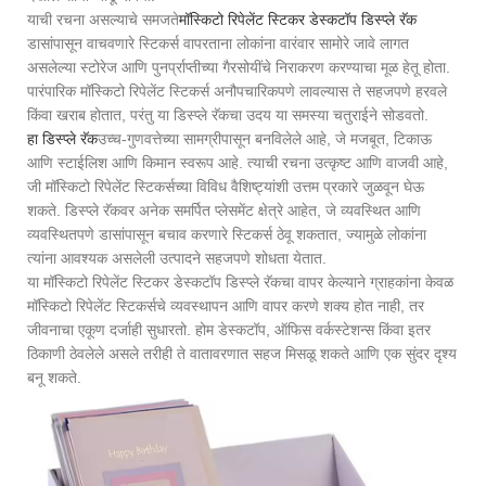
याची रचना असल्याचे समजते
मॉस्किटो रिपेलेंट स्टिकर डेस्कटॉप डिस्प्ले रॅक
डासांपासून वाचवणारे स्टिकर्स वापरताना लोकांना वारंवार सामोरे जावे लागत
असलेल्या स्टोरेज आणि पुनर्प्राप्तीच्या गैरसोयींचे निराकरण करण्याचा मूळ हेतू होता.
पारंपारिक मॉस्किटो रिपेलेंट स्टिकर्स अनौपचारिकपणे लावल्यास ते सहजपणे हरवले
किंवा खराब होतात, परंतु या डिस्प्ले रॅकचा उदय या समस्या चतुराईने सोडवतो.
हा डिस्प्ले रॅक
उच्च-गुणवत्तेच्या सामग्रीपासून बनविलेले आहे, जे मजबूत, टिकाऊ
आणि स्टाईलिश आणि किमान स्वरूप आहे. त्याची रचना उत्कृष्ट आणि वाजवी आहे,
जी मॉस्किटो रिपेलेंट स्टिकर्सच्या विविध वैशिष्ट्यांशी उत्तम प्रकारे जुळवून घेऊ
शकते. डिस्प्ले रॅकवर अनेक समर्पित प्लेसमेंट क्षेत्रे आहेत, जे व्यवस्थित आणि
व्यवस्थितपणे डासांपासून बचाव करणारे स्टिकर्स ठेवू शकतात, ज्यामुळे लोकांना
त्यांना आवश्यक असलेली उत्पादने सहजपणे शोधता येतात.
या मॉस्किटो रिपेलेंट स्टिकर डेस्कटॉप डिस्प्ले रॅकचा वापर केल्याने ग्राहकांना केवळ
मॉस्किटो रिपेलेंट स्टिकर्सचे व्यवस्थापन आणि वापर करणे शक्य होत नाही, तर
जीवनाचा एकूण दर्जाही सुधारतो. होम डेस्कटॉप, ऑफिस वर्कस्टेशन्स किंवा इतर
ठिकाणी ठेवलेले असले तरीही ते वातावरणात सहज मिसळू शकते आणि एक सुंदर दृश्य
बनू शकते.