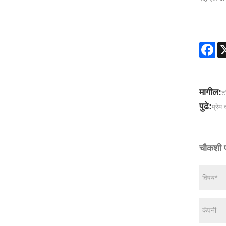
Fa
मागील:
ट
पुढे:
प्रेम 
चौकशी 