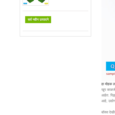
सर्व नवीन उत्पादने
हा मोहक ल
खूप काळजीप
आहेत. पिझ्
आहे, उद्यो
बॉक्स देखी