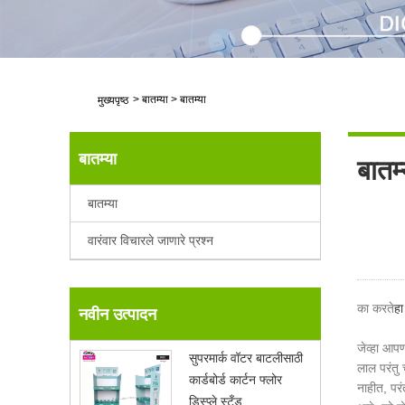
>
बातम्या
>
बातम्या
मुख्यपृष्ठ
बातम्या
बातम्
बातम्या
वारंवार विचारले जाणारे प्रश्न
का करते
हा
नवीन उत्पादन
जेव्हा आपण 
सुपरमार्क वॉटर बाटलीसाठी
लाल परंतु 
कार्डबोर्ड कार्टन फ्लोर
नाहीत, परं
डिस्प्ले स्टँड