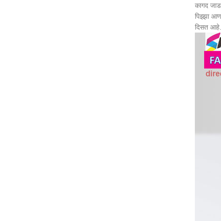
कागद जाड आ
पिझ्झा आणण
दिसत आहे