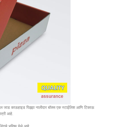
ठी, लाल जाड काऊहाइड पिझ्झा नालीदार बॉक्स एक स्टाईलिश आणि टिकाऊ
त्री आहे.
िंगचे भविष्य येथे आहे.