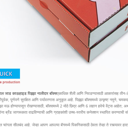
ाल जाड काऊहाइड पिझ्झा नालीदार बॉक्स
एकाधिक शैली आणि निवडण्यासाठी आकारांसह तीन-ले
ूर्वक, पूर्णपणे सुरक्षित आणि पर्यावरणास अनुकूल आहे. पिझ्झा बॉक्समध्ये उत्कृष्ट नमुने, च
झा मऊ होण्यापासून रोखण्यासाठी, बॉक्समध्ये 2 मोठे छिद्र आणि 6 लहान हवेचे वेंट्स आहेत; अ
गांना ब्रँड जागरूकता वाढविण्याची आणि ग्राहकांशी उच्च-स्तरीय कनेक्शन स्थापित करण्याची सं
ल चांगला सीलबंद आहे. जेव्हा आपण आपल्या बॅगमध्ये पिकनिकसाठी ठेवता तेव्हा ते रस्त्यावर 