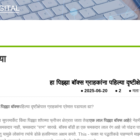
या
हा पिझ्झा बॉक्स ग्राहकांना पहिल्या दृष्टी
●
2025-06-20
●
2
●
मला 
 पिझ्झा बॉक्स
पहिल्या दृष्टीक्षेपात ग्राहकांना प्रेमात पडायला द्या?
सुपरमार्केट किंवा पिझ्झा शॉपच्या फ्रीजर क्षेत्रात जाता तेव्हा
एक लाल पिझ्झा बॉक्स आहे
हे नेह
चमकदार नाही, चमकदार "रत्न" सारखे. बॉक्स बॉडी हा एक चमकदार लाल रंग आहे जो पांढरा पार्श्व
तु यामुळे लोकांना त्यांचे डोळे हलविण्यात अक्षम करते. This - फक्त या पद्धतीकडे पाहण्याने माझ्