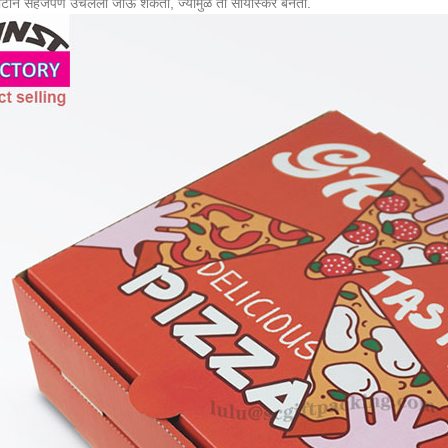
ोटाने सहजपणे उचलला जाऊ शकतो, ज्यामुळे तो सोयीस्कर बनतो.