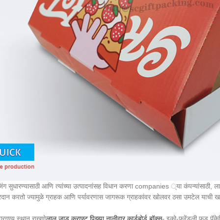
ॅकेजिंग सुधारण्यासाठी आणि त्यांच्या उत्पादनांसह विधान करणा companies ्या कंपन्यांसा
रदान करतो ज्यामुळे ग्राहक आणि पर्यावरणास जागरूक ग्राहकांवर खोलवर ठसा उमटेल याची खा
रगण्य स्थान राखणे
लाल जाड क्राफ्ट पिझ्झा नालीदार कार्डबोर्ड बॉक्स
- इको-फ्रेंडली फूड पॅकेज